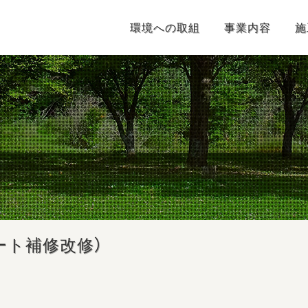
環境への取組
事業内容
施
ート補修改修）
Category