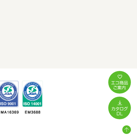
法
面
工
事
3
（土
木
工
事）
コ
ン
ク
リ
ー
0
ト
補
修
改
修
水
路
補
修
改